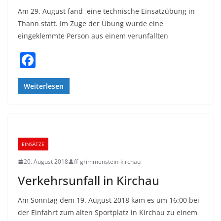
Am 29. August fand eine technische Einsatzübung in
Thann statt. Im Zuge der Übung wurde eine
eingeklemmte Person aus einem verunfallten
F
a
c
Weiterlesen
e
b
o
EINSÄTZE
o
20. August 2018
ff-grimmenstein-kirchau
k
Verkehrsunfall in Kirchau
Am Sonntag dem 19. August 2018 kam es um 16:00 bei
der Einfahrt zum alten Sportplatz in Kirchau zu einem