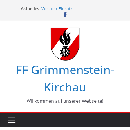
Zum
Aktuelles:
Wespen-Einsatz
Inhalt
Glückwünsche zum 75. Geburtstag
springen
Maschinistenübung am Haßbach
Ferienspiel in Kirchau
Landesbewerbe in Zistersdorf
FF Grimmenstein-
Kirchau
Willkommen auf unserer Webseite!