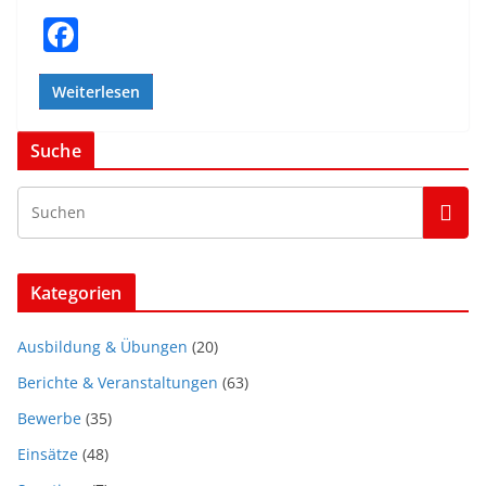
F
a
c
Weiterlesen
e
Suche
b
o
o
k
Kategorien
Ausbildung & Übungen
(20)
Berichte & Veranstaltungen
(63)
Bewerbe
(35)
Einsätze
(48)