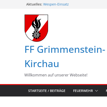
Zum
Aktuelles:
Wespen-Einsatz
Glückwünsche zum 75. Geburtstag
Inhalt
Maschinistenübung am Haßbach
springen
Ferienspiel in Kirchau
Landesbewerbe in Zistersdorf
FF Grimmenstein-
Kirchau
Willkommen auf unserer Webseite!
STARTSEITE / BEITRÄGE
FEUERWEHR