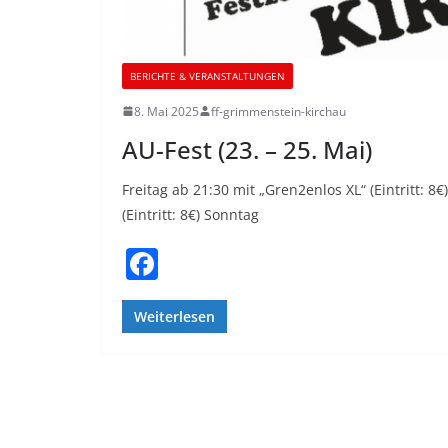
BERICHTE & VERANSTALTUNGEN
8. Mai 2025
ff-grimmenstein-kirchau
AU-Fest (23. – 25. Mai)
Freitag ab 21:30 mit „Gren2enlos XL“ (Eintritt: 8
(Eintritt: 8€) Sonntag
F
a
c
Weiterlesen
e
b
o