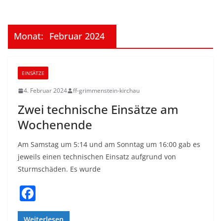
Monat:
Februar 2024
EINSÄTZE
4. Februar 2024
ff-grimmenstein-kirchau
Zwei technische Einsätze am
Wochenende
Am Samstag um 5:14 und am Sonntag um 16:00 gab es
jeweils einen technischen Einsatz aufgrund von
Sturmschäden. Es wurde
F
a
Weiterlesen