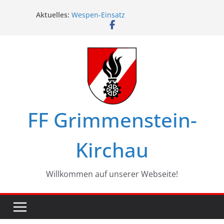
Zum
Aktuelles:
Wespen-Einsatz
Inhalt
Glückwünsche zum 75. Geburtstag
springen
Maschinistenübung am Haßbach
Ferienspiel in Kirchau
Landesbewerbe in Zistersdorf
FF Grimmenstein-
Kirchau
Willkommen auf unserer Webseite!