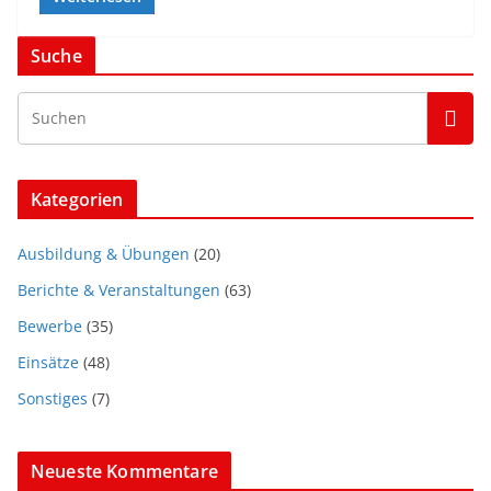
c
e
Suche
b
o
o
k
Kategorien
Ausbildung & Übungen
(20)
Berichte & Veranstaltungen
(63)
Bewerbe
(35)
Einsätze
(48)
Sonstiges
(7)
Neueste Kommentare