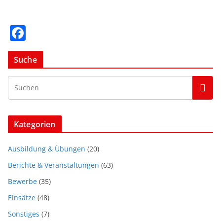
F
a
c
Suche
e
b
o
o
Kategorien
k
Ausbildung & Übungen
(20)
Berichte & Veranstaltungen
(63)
Bewerbe
(35)
Einsätze
(48)
Sonstiges
(7)