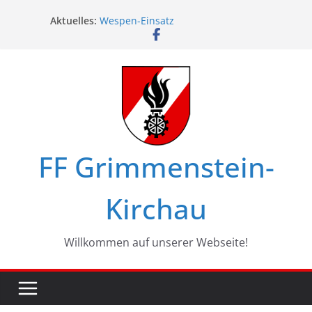
Zum
Aktuelles:
Wespen-Einsatz
Inhalt
Glückwünsche zum 75. Geburtstag
springen
Maschinistenübung am Haßbach
Ferienspiel in Kirchau
Landesbewerbe in Zistersdorf
FF Grimmenstein-
Kirchau
Willkommen auf unserer Webseite!