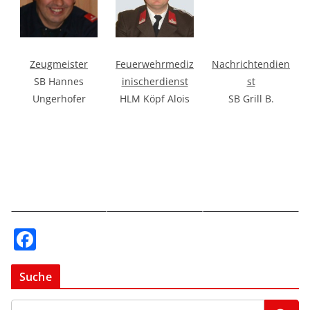
Feuerwehrmediz
Nachrichtendien
Zeugmeister
inischerdienst
st
SB Hannes
HLM Köpf Alois
SB Grill B.
Ungerhofer
F
a
c
Suche
e