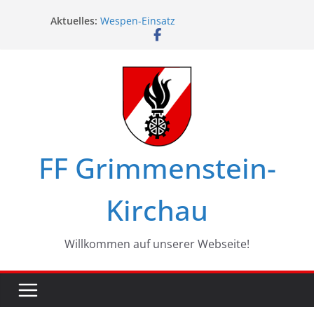
Zum
Aktuelles:
Wespen-Einsatz
Inhalt
Glückwünsche zum 75. Geburtstag
springen
Maschinistenübung am Haßbach
Ferienspiel in Kirchau
Landesbewerbe in Zistersdorf
FF Grimmenstein-
Kirchau
Willkommen auf unserer Webseite!