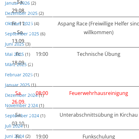
– Sa.
Januar 2026
(2)
29.08.
Dezember 2025
(2)
Fr. 11.
Aspang Race (Freiwillige Helfer sin
Oktober 2025
(4)
– So.
willkommen)
September 2025
(6)
13.09.
Juni 2025
(3)
Fr.
19:00
Technische Übung
Mai 2025
(1)
18.09.
März 2025
(2)
Februar 2025
(1)
Januar 2025
(1)
Sa.
08:00
Feuerwehrhausreinigung
Dezember 2024
(1)
26.09.
November 2024
(1)
Sa.
Unterabschnittsübung in Kirchau
September 2024
(1)
03.10.
Juli 2024
(1)
Juni 2024
Fr.
(2)
19:00
Funkschulung