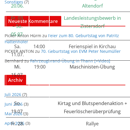
Sonstiges
(7)
20.06.
Altendorf
Fr. 03.
Landesleistungsbewerb in
Neueste Kommentare
– So.
Zistersdorf
05.07.
Picker Anton Hürm
zu
Feier zum 80. Geburtstag von Patritz
Hattenhofer
Sa.
14:00
Ferienspiel in Kirchau
PICKER ANTON
zu
70. Geburtstag von EVM Peter Neumüller
11.07.
Bernhard
zu
Fahrzeugbrand-Übung in Thann [+Video]
Mi.
19:00
Maschinisten-Übung
15.07.
Archiv
Juli 2026
(7)
So.
Kirtag und Blutspendenaktion +
Juni 2026
(3)
19.07.
Feuerlöscherüberprüfung
Mai 2026
(3)
April 2026
Fr. 28.
(3)
Rallye