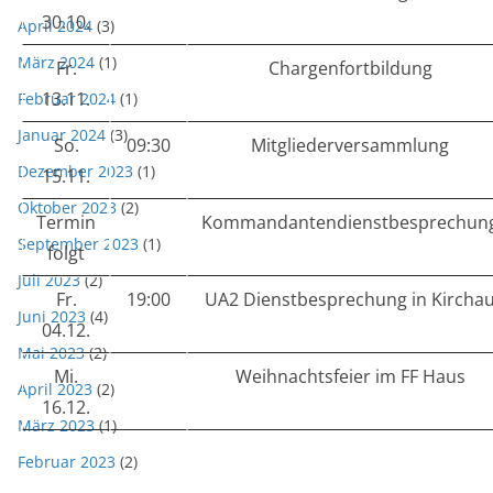
30.10.
April 2024
(3)
März 2024
(1)
Fr.
Chargenfortbildung
13.11.
Februar 2024
(1)
Januar 2024
(3)
So.
09:30
Mitgliederversammlung
Dezember 2023
(1)
15.11.
Oktober 2023
(2)
Termin
Kommandantendienstbesprechun
September 2023
(1)
folgt
Juli 2023
(2)
Fr.
19:00
UA2 Dienstbesprechung in Kircha
Juni 2023
(4)
04.12.
Mai 2023
(2)
Mi.
Weihnachtsfeier im FF Haus
April 2023
(2)
16.12.
März 2023
(1)
Februar 2023
(2)