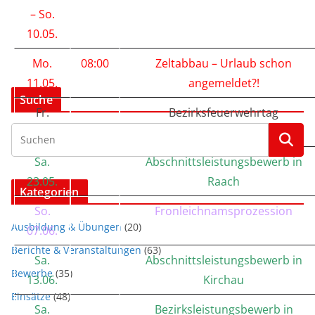
– So.
10.05.
Mo.
08:00
Zeltabbau – Urlaub schon
11.05.
angemeldet?!
Suche
Fr.
Bezirksfeuerwehrtag
22.05.
Sa.
Abschnittsleistungsbewerb in
23.05.
Raach
Kategorien
So.
Fronleichnamsprozession
Ausbildung & Übungen
(20)
07.06.
Berichte & Veranstaltungen
(63)
Sa.
Abschnittsleistungsbewerb in
Bewerbe
(35)
13.06.
Kirchau
Einsätze
(48)
Sa.
Bezirksleistungsbewerb in