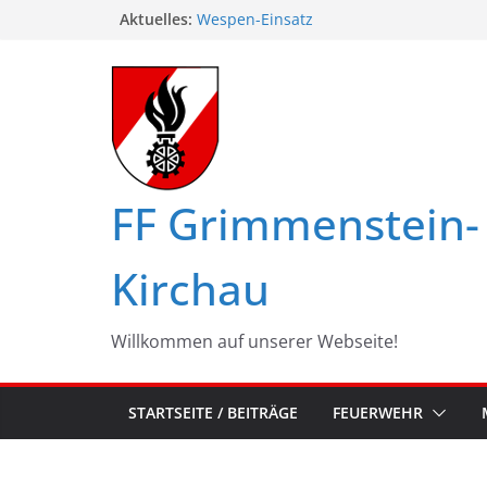
Zum
Aktuelles:
Wespen-Einsatz
Glückwünsche zum 75. Geburtstag
Inhalt
Maschinistenübung am Haßbach
springen
Ferienspiel in Kirchau
Landesbewerbe in Zistersdorf
FF Grimmenstein-
Kirchau
Willkommen auf unserer Webseite!
STARTSEITE / BEITRÄGE
FEUERWEHR