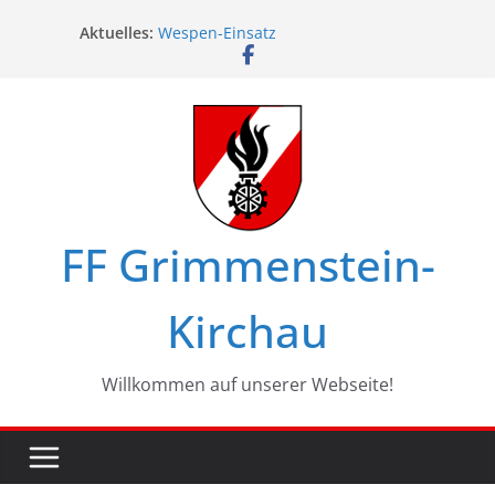
Zum
Aktuelles:
Wespen-Einsatz
Inhalt
Glückwünsche zum 75. Geburtstag
springen
Maschinistenübung am Haßbach
Ferienspiel in Kirchau
Landesbewerbe in Zistersdorf
FF Grimmenstein-
Kirchau
Willkommen auf unserer Webseite!