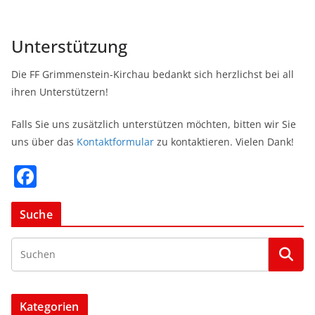
Unterstützung
Die FF Grimmenstein-Kirchau bedankt sich herzlichst bei all
ihren Unterstützern!
Falls Sie uns zusätzlich unterstützen möchten, bitten wir Sie
uns über das
Kontaktformular
zu kontaktieren. Vielen Dank!
F
a
c
Suche
e
b
o
o
Kategorien