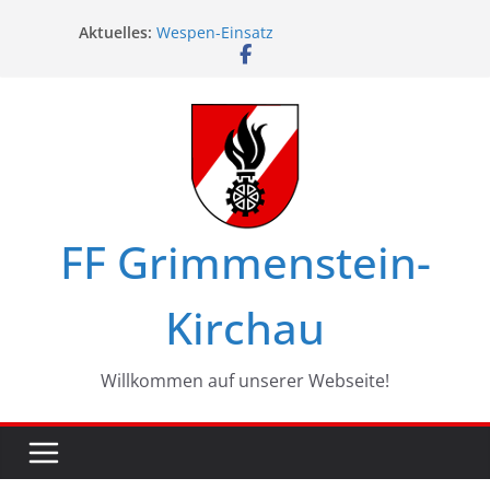
Zum
Aktuelles:
Wespen-Einsatz
Inhalt
Glückwünsche zum 75. Geburtstag
springen
Maschinistenübung am Haßbach
Ferienspiel in Kirchau
Landesbewerbe in Zistersdorf
FF Grimmenstein-
Kirchau
Willkommen auf unserer Webseite!