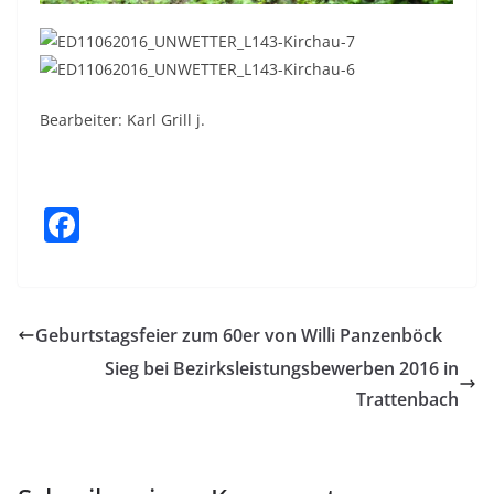
Bearbeiter: Karl Grill j.
F
a
c
e
Geburtstagsfeier zum 60er von Willi Panzenböck
b
Sieg bei Bezirksleistungsbewerben 2016 in
o
Trattenbach
o
k