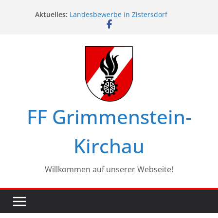
Ferienspiel in Kirchau
Zum
Aktuelles:
Landesbewerbe in Zistersdorf
Inhalt
Nachlöscharbeiten im Föhrenwald
springen
Glückwünsche zum 75. Geburtstag
Maschinistenübung am Haßbach
FF Grimmenstein-
Kirchau
Willkommen auf unserer Webseite!