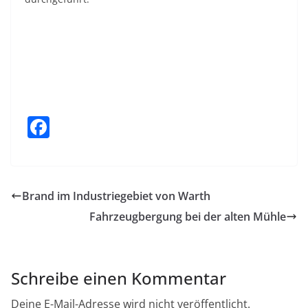
F
a
c
e
Brand im Industriegebiet von Warth
b
Fahrzeugbergung bei der alten Mühle
o
o
k
Schreibe einen Kommentar
Deine E-Mail-Adresse wird nicht veröffentlicht.