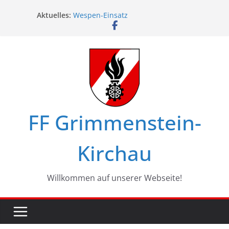
Zum
Aktuelles:
Wespen-Einsatz
Inhalt
Glückwünsche zum 75. Geburtstag
springen
Maschinistenübung am Haßbach
Ferienspiel in Kirchau
Landesbewerbe in Zistersdorf
FF Grimmenstein-
Kirchau
Willkommen auf unserer Webseite!