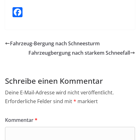
F
a
c
e
Fahrzeug-Bergung nach Schneesturm
b
Fahrzeugbergung nach starkem Schneefall
o
o
k
Schreibe einen Kommentar
Deine E-Mail-Adresse wird nicht veröffentlicht.
Erforderliche Felder sind mit
*
markiert
Kommentar
*