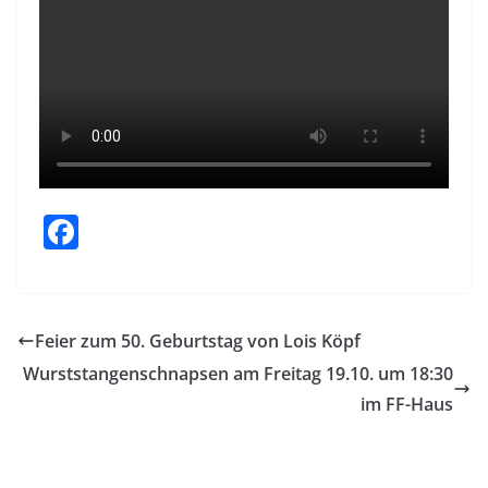
F
a
c
e
Feier zum 50. Geburtstag von Lois Köpf
b
Wurststangenschnapsen am Freitag 19.10. um 18:30
o
im FF-Haus
o
k