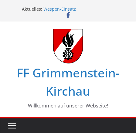
Zum
Aktuelles:
Wespen-Einsatz
Inhalt
Glückwünsche zum 75. Geburtstag
springen
Maschinistenübung am Haßbach
Ferienspiel in Kirchau
Landesbewerbe in Zistersdorf
FF Grimmenstein-
Kirchau
Willkommen auf unserer Webseite!