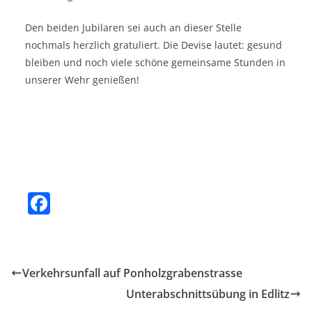
Den beiden Jubilaren sei auch an dieser Stelle
nochmals herzlich gratuliert. Die Devise lautet: gesund
bleiben und noch viele schöne gemeinsame Stunden in
unserer Wehr genießen!
F
a
c
e
Verkehrsunfall auf Ponholzgrabenstrasse
b
Unterabschnittsübung in Edlitz