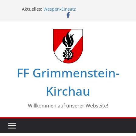
Zum
Aktuelles:
Wespen-Einsatz
Inhalt
Glückwünsche zum 75. Geburtstag
springen
Maschinistenübung am Haßbach
Ferienspiel in Kirchau
Landesbewerbe in Zistersdorf
FF Grimmenstein-
Kirchau
Willkommen auf unserer Webseite!