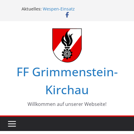
Zum
Aktuelles:
Wespen-Einsatz
Inhalt
Glückwünsche zum 75. Geburtstag
springen
Maschinistenübung am Haßbach
Ferienspiel in Kirchau
Landesbewerbe in Zistersdorf
FF Grimmenstein-
Kirchau
Willkommen auf unserer Webseite!