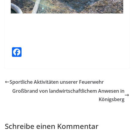
F
a
c
e
Sportliche Aktivitäten unserer Feuerwehr
b
Großbrand von landwirtschaftlichem Anwesen in
o
Königsberg
o
k
Schreibe einen Kommentar