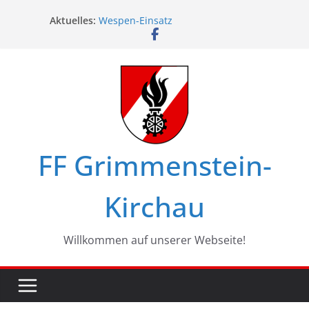
Zum
Aktuelles:
Wespen-Einsatz
Inhalt
Glückwünsche zum 75. Geburtstag
springen
Maschinistenübung am Haßbach
Ferienspiel in Kirchau
Landesbewerbe in Zistersdorf
FF Grimmenstein-
Kirchau
Willkommen auf unserer Webseite!