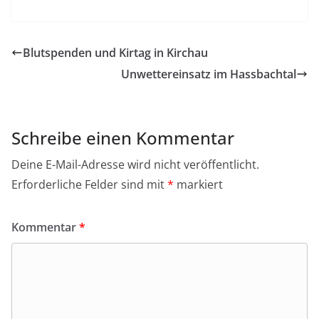
a
c
e
Blutspenden und Kirtag in Kirchau
b
Unwettereinsatz im Hassbachtal
o
o
k
Schreibe einen Kommentar
Deine E-Mail-Adresse wird nicht veröffentlicht.
Erforderliche Felder sind mit
*
markiert
Kommentar
*