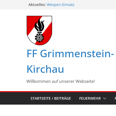
Zum
Aktuelles:
Wespen-Einsatz
Glückwünsche zum 75. Geburtstag
Inhalt
Maschinistenübung am Haßbach
springen
Ferienspiel in Kirchau
Landesbewerbe in Zistersdorf
FF Grimmenstein-
Kirchau
Willkommen auf unserer Webseite!
STARTSEITE / BEITRÄGE
FEUERWEHR