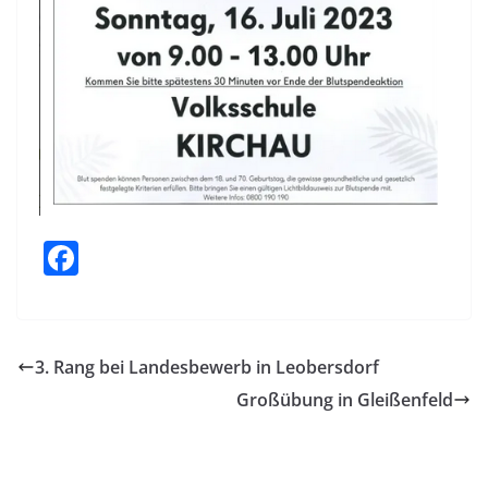
F
a
c
e
3. Rang bei Landesbewerb in Leobersdorf
b
Großübung in Gleißenfeld
o
o