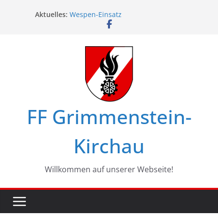
Zum
Aktuelles:
Wespen-Einsatz
Inhalt
Glückwünsche zum 75. Geburtstag
springen
Maschinistenübung am Haßbach
Ferienspiel in Kirchau
Landesbewerbe in Zistersdorf
FF Grimmenstein-
Kirchau
Willkommen auf unserer Webseite!