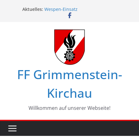
Zum
Aktuelles:
Wespen-Einsatz
Inhalt
Glückwünsche zum 75. Geburtstag
springen
Maschinistenübung am Haßbach
Ferienspiel in Kirchau
Landesbewerbe in Zistersdorf
FF Grimmenstein-
Kirchau
Willkommen auf unserer Webseite!