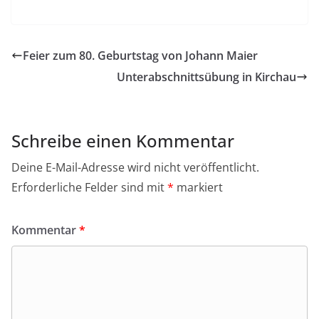
a
c
e
Feier zum 80. Geburtstag von Johann Maier
b
Unterabschnittsübung in Kirchau
o
o
k
Schreibe einen Kommentar
Deine E-Mail-Adresse wird nicht veröffentlicht.
Erforderliche Felder sind mit
*
markiert
Kommentar
*