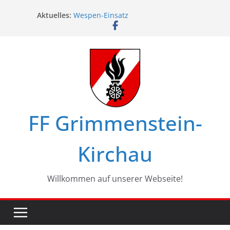
Zum
Aktuelles:
Wespen-Einsatz
Inhalt
Glückwünsche zum 75. Geburtstag
springen
Maschinistenübung am Haßbach
Ferienspiel in Kirchau
Landesbewerbe in Zistersdorf
FF Grimmenstein-
Kirchau
Willkommen auf unserer Webseite!